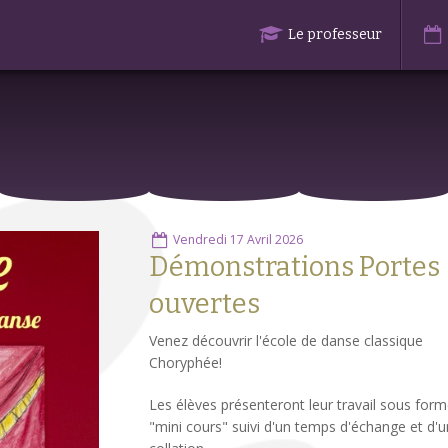
Le professeur
Vendredi 17 Avril 2026
Démonstrations Portes
ouvertes
Venez découvrir l'école de danse classique
Choryphée!
Les élèves présenteront leur travail sous form
"mini cours" suivi d'un temps d'échange et d'