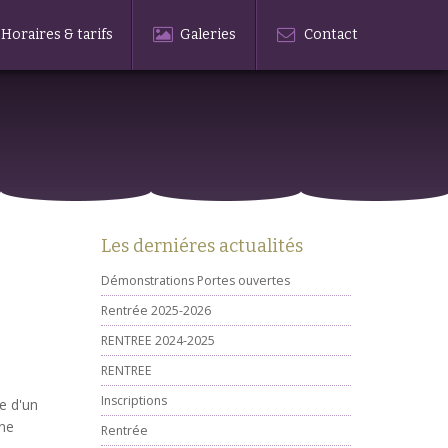
Horaires & tarifs
Galeries
Contact
Les derniéres actualités
Démonstrations Portes ouvertes
Rentrée 2025-2026
RENTREE 2024-2025
RENTREE
Inscriptions
e d'un
une
Rentrée